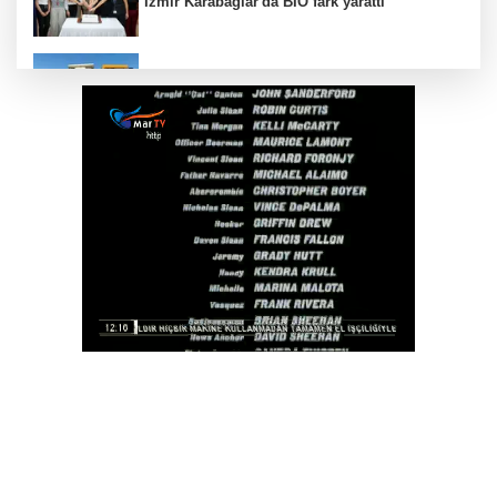
İzmir Karabağlar'da BİO fark yarattı
Edirne'de Altınyazı Karasaz Sulama
Kooperatifi'ne güçlü takviye
Antalya Muratpaşalı Sultanlar kenetlendi,
gözler yeni sezonda
Gaziantep Nurdağı Deprem Müzesi ve Afet
Farkındalık Merkezi için iş birliği
Bursa İnegöl’de binicilik için modern
manejler yapılıyor