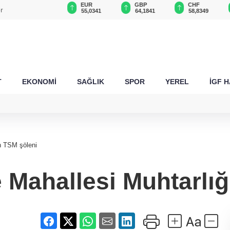
USD
EUR
GBP
CHF
r
47,7011
55,0341
64,1841
58,8349
T
EKONOMİ
SAĞLIK
SPOR
YEREL
İGF 
n TSM şöleni
 Mahallesi Muhtarlı