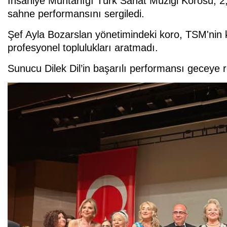
İhsaniye Muhtarlığı Türk Sanat Müziği Korosu, 2,5 a
sahne performansını sergiledi.
Şef Ayla Bozarslan yönetimindeki koro, TSM'nin kl
profesyonel toplulukları aratmadı.
Sunucu Dilek Dil’in başarılı performansı geceye r