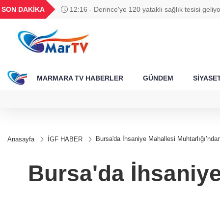
BGN
VND
GAU/TRY
BIST 100
SON DAKİKA
12:16 - Derince'ye 120 yataklı sağlık tesisi geliyo
359
27,9743
0,0018
6.605,94
13.780,17
MARMARA TV HABERLER
GÜNDEM
SİYASE
Bursa'da İhsaniye Mahallesi Muhtarlığı’nda
Anasayfa
İGF HABER
Bursa'da İhsaniye