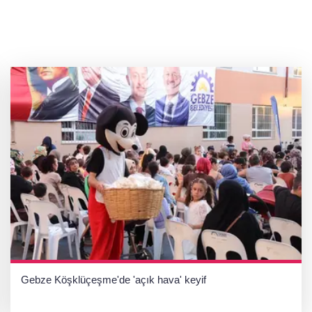
Gebze Köşklüçeşme'de 'açık hava' keyif