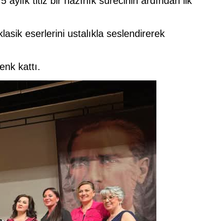
ylık titiz bir hazırlık sürecinin ardından ilk
asik eserlerini ustalıkla seslendirerek
enk kattı.