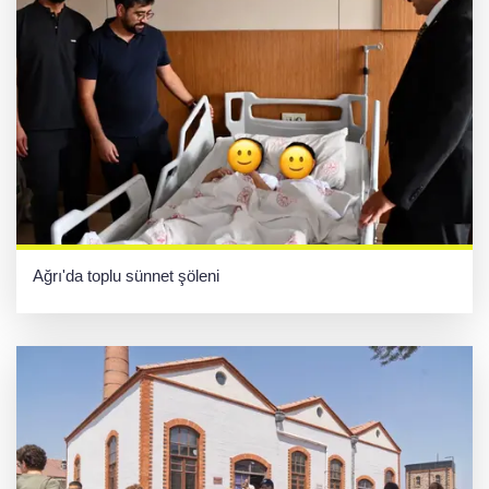
Ağrı'da toplu sünnet şöleni