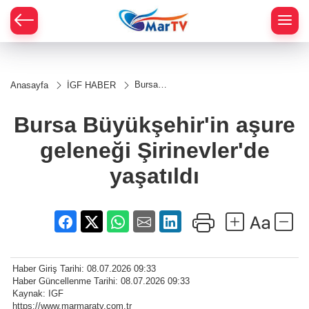
Bursa
Anasayfa
İGF HABER
Büyükşehir'in
aşure
geleneği
Bursa Büyükşehir'in aşure
Şirinevler'de
yaşatıldı
geleneği Şirinevler'de
yaşatıldı
Haber Giriş Tarihi: 08.07.2026 09:33
Haber Güncellenme Tarihi: 08.07.2026 09:33
Kaynak: IGF
https://www.marmaratv.com.tr