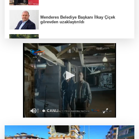
Menderes Belediye Başkanı İlkay Çiçek
görevden uzaklaştırıldı
Anadolu Otoyolu'nda kamyonet çekiciye
çarptı!
Ganita Akşamları’nda büyük coşku
Akustik sahne yaz akşamlarına ritim katıyor
Kırsal yollara neşter