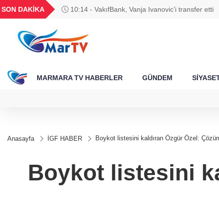
BGN
VND
GAU/TRY
BIST 100
SON DAKİKA
10:14 - VakıfBank, Vanja Ivanovic’i transfer etti
788
27,9743
0,0018
6.660,55
13.779,39
MARMARA TV HABERLER
GÜNDEM
SİYASE
Boykot listesini kaldıran Özgür Özel: Çözü
Anasayfa
İGF HABER
Boykot listesini 