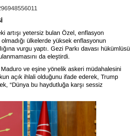
86296948556011
İ
eki artışı yetersiz bulan Özel, enflasyon
n olmadığı ülkelerde yüksek enflasyonun
ılığına vurgu yaptı. Gezi Parkı davası hükümlüsü
lanmamasını da eleştirdi.
 Maduro ve eşine yönelik askeri müdahalesini
ukun açık ihlali olduğunu ifade ederek, Trump
rerek, “Dünya bu haydutluğa karşı sessiz