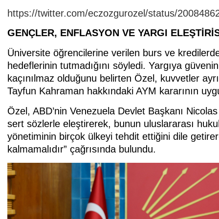
https://twitter.com/eczozgurozel/status/20084
GENÇLER, ENFLASYON VE YARGI ELEŞTİRİS
Üniversite öğrencilerine verilen burs ve kredilerd
hedeflerinin tutmadığını söyledi. Yargıya güveni
kaçınılmaz olduğunu belirten Özel, kuvvetler ayr
Tayfun Kahraman hakkındaki AYM kararının uygu
Özel, ABD’nin Venezuela Devlet Başkanı Nicolas
sert sözlerle eleştirerek, bunun uluslararası huk
yönetiminin birçok ülkeyi tehdit ettiğini dile geti
kalmamalıdır” çağrısında bulundu.