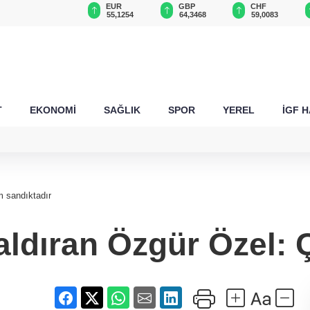
USD
EUR
GBP
CHF
47,6787
55,1254
64,3468
59,0083
T
EKONOMİ
SAĞLIK
SPOR
YEREL
İGF 
m sandıktadır
kaldıran Özgür Özel: