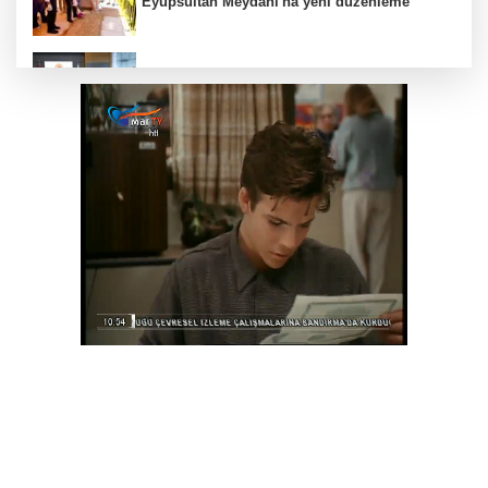
Eyüpsultan Meydanı'na yeni düzenleme
Terörsüz Türkiye yasa teklifi komisyondan
geçti
Muhtarlardan makarna yarışı
Siyasetçilere taş çıkartan Vali
Deniz ekosistemini koruyacak proje