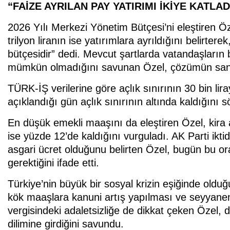
“FAİZE AYRILAN PAY YATIRIMI İKİYE KATLAD
2026 Yılı Merkezi Yönetim Bütçesi’ni eleştiren Özg
trilyon liranın ise yatırımlara ayrıldığını belirter
bütçesidir” dedi. Mevcut şartlarda vatandaşların b
mümkün olmadığını savunan Özel, çözümün sandı
TÜRK-İŞ verilerine göre açlık sınırının 30 bin lira
açıklandığı gün açlık sınırının altında kaldığını s
En düşük emekli maaşını da eleştiren Özel, kira a
ise yüzde 12’de kaldığını vurguladı. AK Parti ikt
asgari ücret olduğunu belirten Özel, bugün bu or
gerektiğini ifade etti.
Türkiye’nin büyük bir sosyal krizin eşiğinde oldu
kök maaşlara kanuni artış yapılması ve seyyanen
vergisindeki adaletsizliğe de dikkat çeken Özel, d
dilimine girdiğini savundu.