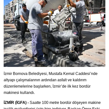
İzmir Bornova Belediyesi, Mustafa Kemal Caddesi’nde
altyapı çalışmalarının ardından asfalt ve kaldırım
düzenlemelerine başlarken, İzmir’de ilk kez bordür
makinesi kullandı.
İZMİR (İGFA) -
Saatte 100 metre bordür döşeyen makine
işçilik maliyetlerini üçte bire indiriyor. Başkan Ömer Eşki,