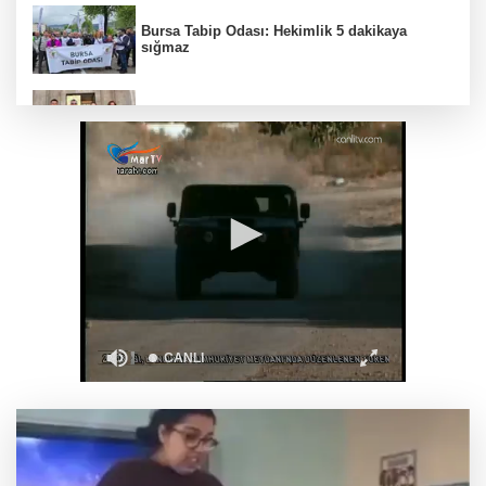
Bursa Tabip Odası: Hekimlik 5 dakikaya
sığmaz
Gebze’nin geleceği için Başkent'te güçlü
temaslar
Hakkari'de JİHA destekli operasyonda 253
kilo esrar ele geçirildi
Keşan Kent Konseyi'nden muhtarlara nezaket
ziyareti
İstanbul Maltepe’de çocuklar kitapların renkli
dünyasında