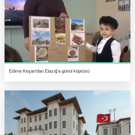
Edirne Keşan’dan Elazığ'a gönül köprüsü