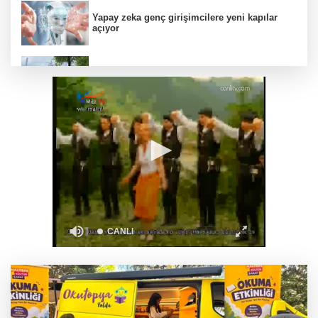
Yapay zeka genç girişimcilere yeni kapılar
açıyor
Bursa Tabip Odası: Hekimlik 5 dakikaya
sığmaz
Gebze’nin geleceği için Başkent'te güçlü
temaslar
Hakkari'de JİHA destekli operasyonda 253
kilo esrar ele geçirildi
Keşan Kent Konseyi'nden muhtarlara nezaket
ziyareti