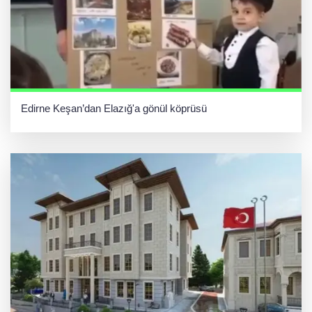
Edirne Keşan’dan Elazığ'a gönül köprüsü