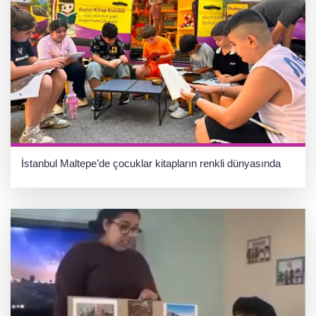
İstanbul Maltepe’de çocuklar kitapların renkli dünyasında