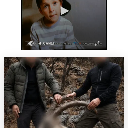
Türkiye ile Vietnam arasında 'hava'da yeni
dönem... Sefer kapasitesi artırıldı
Görevden uzaklaştırılan Utku Caner Çaykara
hakkında tahliye kararı
Fındık alım fiyatları açıklandı... Alımlar 24
Ağustos'ta başlıyor