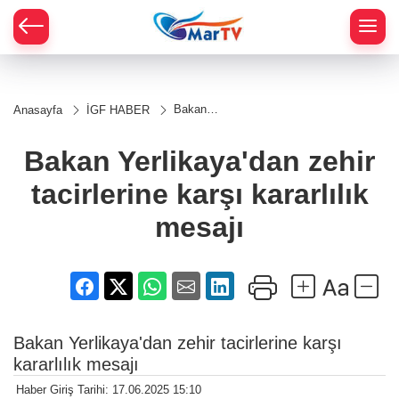
Bakan
Anasayfa
İGF HABER
Yerlikaya'dan
zehir
tacirlerine
Bakan Yerlikaya'dan zehir
karşı
kararlılık
tacirlerine karşı kararlılık
mesajı
mesajı
Bakan Yerlikaya'dan zehir tacirlerine karşı
kararlılık mesajı
Haber Giriş Tarihi: 17.06.2025 15:10