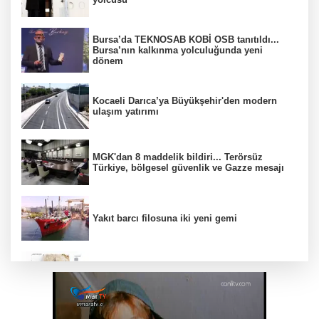
Bursa’da TEKNOSAB KOBİ OSB tanıtıldı...
Bursa’nın kalkınma yolculuğunda yeni
dönem
Kocaeli Darıca’ya Büyükşehir'den modern
ulaşım yatırımı
MGK'dan 8 maddelik bildiri... Terörsüz
Türkiye, bölgesel güvenlik ve Gazze mesajı
Yakıt barcı filosuna iki yeni gemi
Türk Tarih Kurumu’ndan tarihi içerikler tek
platformda