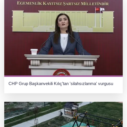
CHP Grup Başkanvekili Kılıç’tan 'silahsızlanma' vurgusu