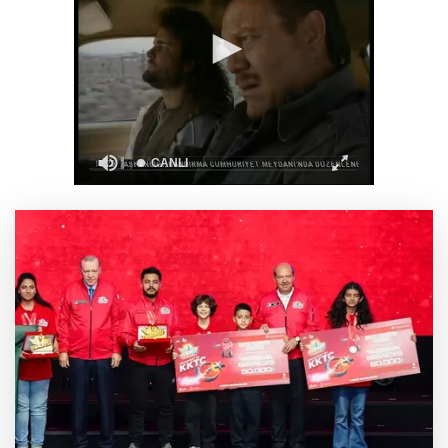
Deniz ekosistemini koruyacak proje
Rize Yaşayan Miras Şöleni coşkuyla başladı
Lukaku Fener’e mi, Beşiktaş’a mı geliyor?