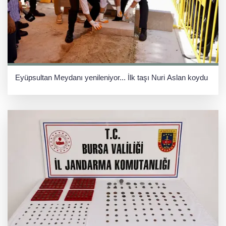
Eyüpsultan Meydanı yenileniyor... İlk taşı Nuri Aslan koydu