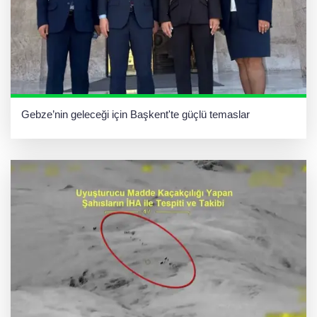
Gebze’nin geleceği için Başkent'te güçlü temaslar