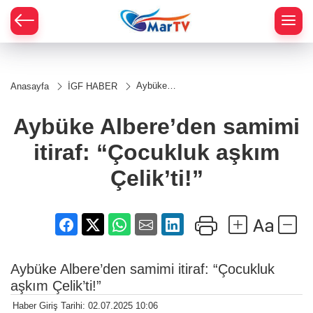
Aybüke
Anasayfa
İGF HABER
Albere’den
samimi
itiraf:
Aybüke Albere’den samimi
“Çocukluk
aşkım
itiraf: “Çocukluk aşkım
Çelik’ti!”
Çelik’ti!”
Aybüke Albere’den samimi itiraf: “Çocukluk
aşkım Çelik’ti!”
Haber Giriş Tarihi: 02.07.2025 10:06