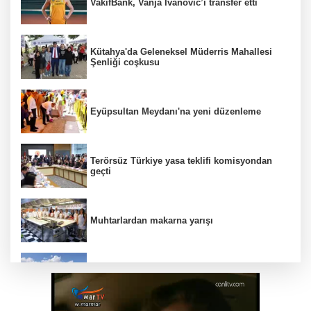
VakıfBank, Vanja Ivanovic’i transfer etti
Kütahya'da Geleneksel Müderris Mahallesi
Şenliği coşkusu
Eyüpsultan Meydanı'na yeni düzenleme
Terörsüz Türkiye yasa teklifi komisyondan
geçti
Muhtarlardan makarna yarışı
Siyasetçilere taş çıkartan Vali