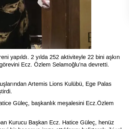
ni yapıldı. 2 yılda 252 aktiviteyle 22 bini aşkın
görevini Ecz. Özlem Selamoğlu’na devretti.
uluşlarından Artemis Lions Kulübü, Ege Palas
tirdi.
Hatice Güleç, başkanlık meşalesini Ecz.Özlem
pan Kurucu Başkan Ecz. Hatice Güleç, henüz