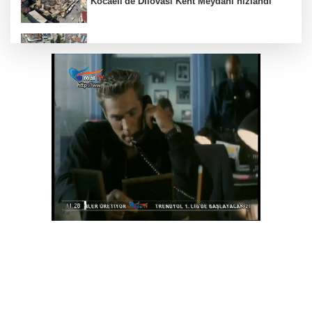
Kocaeli'de Dilovası Kent Meydanı hızlandı
Bursa Nilüfer’e 7 yeni park kazandırılıyor
İzmir Güzelbahçe Zabıtası'ndan kapsamlı
gıda denetimi
Bakan Gürlek Mumcu ailesiyle görüştü
Bursa'da 'Mahalle Şenlikleri' Osmangazilileri
eğlendiriyor