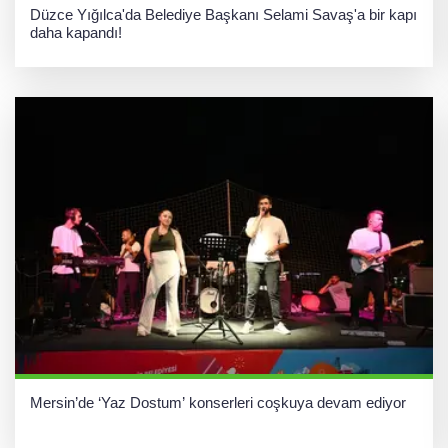
Düzce Yığılca'da Belediye Başkanı Selami Savaş'a bir kapı
daha kapandı!
Mersin’de ‘Yaz Dostum’ konserleri coşkuya devam ediyor