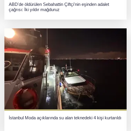
ABD'de öldürülen Sebahattin Çiftçi'nin eşinden adalet
çağrısı: İki yıldır mağduruz
İstanbul Moda açıklarında su alan teknedeki 4 kişi kurtarıldı