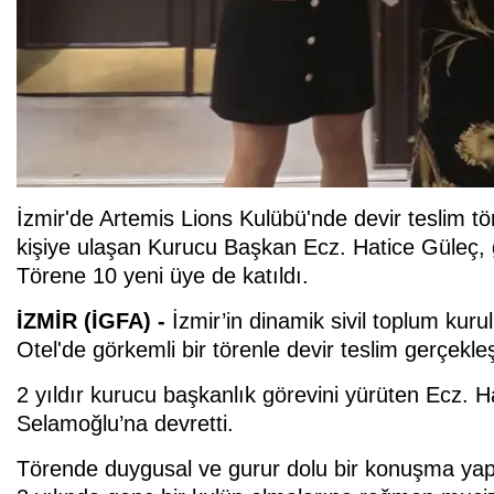
İzmir'de Artemis Lions Kulübü'nde devir teslim töre
kişiye ulaşan Kurucu Başkan Ecz. Hatice Güleç, 
Törene 10 yeni üye de katıldı.
İZMİR (İGFA) -
İzmir’in dinamik sivil toplum kur
Otel'de görkemli bir törenle devir teslim gerçekleş
2 yıldır kurucu başkanlık görevini yürüten Ecz. 
Selamoğlu’na devretti.
Törende duygusal ve gurur dolu bir konuşma ya