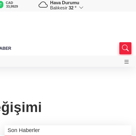
Hava Durumu
CAD
RUB
AED
AUD
D
33,9929
0,5789
12,9848
33,5442
7
Balıkesir
32 °
HABER
eğişimi
Son Haberler