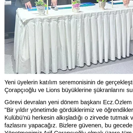
Yeni üyelerin katılım seremonisinin de gerçekleşt
Çorapçıoğlu ve Lions büyüklerine şükranlarını sun
Görevi devralan yeni dönem başkanı Ecz.Özlem 
"Bir yıldır yönetimde gördüklerimiz ve öğrendik
Kulübü’nü herkesin alkışladığı o zirvede tutmak v
fazlasını yapacağız. Bizlere güvenen, bu geced
Yönetmenimiz Arif Çorapçıoğlu olmak üzere tüm l