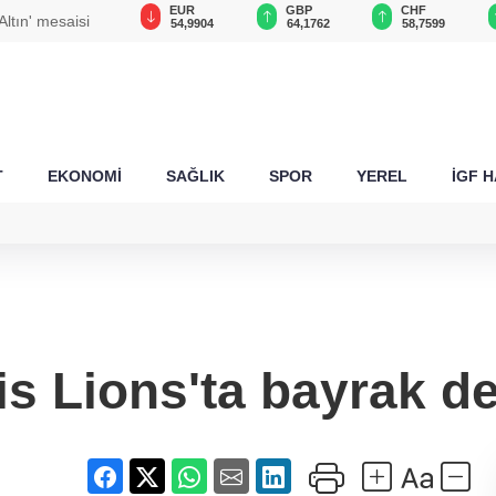
USD
EUR
GBP
CHF
Altın' mesaisi
47,6957
54,9904
64,1762
58,7599
T
EKONOMİ
SAĞLIK
SPOR
YEREL
İGF 
s Lions'ta bayrak d