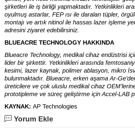
şirketleri ile iş birliği yapmaktadır. Yetkinlikler
oyulmuş astarlar, FEP ısı ile daralan tüpler, örg
montajı ve artık nitinol ile hassas lazer işleme y
adresini ziyaret edebilirsiniz.
BLUEACRE TECHNOLOGY HAKK
INDA
Blueacre Technology, medikal cihaz endüstrisi iç
lider bir şirkettir. Yetkinlikleri arasında femtosan
kesimi, lazer kaynak, polimer ablasyon, mikro İsv
bulunmaktadır. Blueacre, erken aşama Ar-Ge’den 
üreticilere ve çok uluslu medikal cihaz OEM’lerin
prototipleme ve süreç geliştirme için Accel-LAB 
KAYNAK:
AP Technologies
Yorum Ekle