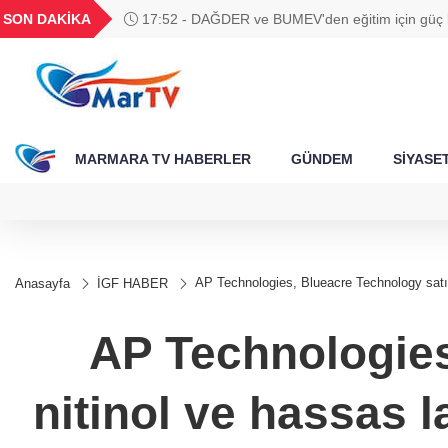
BGN
VND
GAU/TRY
BIST 100
SON DAKİKA
17:52 - DAĞDER ve BUMEV'den eğitim için güç bi
788
27,9743
0,0018
6.660,55
13.779,39
MARMARA TV HABERLER
GÜNDEM
SİYASE
AP Technologies, Blueacre Technology satın 
Anasayfa
İGF HABER
AP Technologies
nitinol ve hassas l