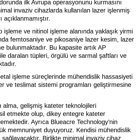
oridorunda ilk Avrupa operasyonunu kurmasını
mal invaziv cihazlarda kullanılan lazer işlenmiş
rı açıklanmamıştır.
o işleme ve nitinol işleme alanında yaklaşık yirmi
ında femtosaniye ve pikosaniye lazer kesim, lazer
eme bulunmaktadır. Bu kapasite artık AP
e daralan tüpleri, örgülü ve sarmal şaftları ve
tadır.
etal işleme süreçlerinde mühendislik hassasiyeti
ter ve teslimat sistemi programları geliştirmesine
lma, gelişmiş kateter teknolojileri
il etmekte olup, dikey entegre kateter
eklemektedir. Ayrıca Blueacre Technology’nin
büyük memnuniyet duyuyoruz. Kendisi mühendislik
 sağlayacaktır. Birlikte minimal invaziv cihaz