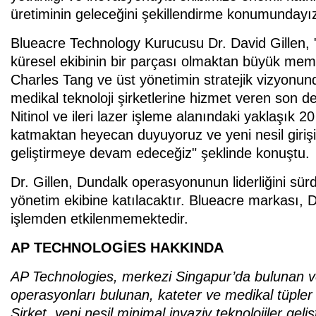
üretiminin geleceğini şekillendirme konumundayız
Blueacre Technology Kurucusu Dr. David Gillen,
küresel ekibinin bir parçası olmaktan büyük mem
Charles Tang ve üst yönetimin stratejik vizyonun
medikal teknoloji şirketlerine hizmet veren son der
Nitinol ve ileri lazer işleme alanındaki yaklaşık 20
katmaktan heyecan duyuyoruz ve yeni nesil girişim
geliştirmeye devam edeceğiz" şeklinde konuştu.
Dr. Gillen, Dundalk operasyonunun liderliğini 
yönetim ekibine katılacaktır. Blueacre markası, 
işlemden etkilenmemektedir.
AP TECHNOLOGİES HAKKINDA
AP Technologies, merkezi Singapur’da bulunan v
operasyonları bulunan, kateter ve medikal tüpler a
Şirket, yeni nesil minimal invaziv teknolojiler g