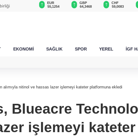
USD
EUR
GBP
CHF
rliği
47,6787
55,1254
64,3468
59,0083
T
EKONOMİ
SAĞLIK
SPOR
YEREL
İGF 
alımıyla nitinol ve hassas lazer işlemeyi kateter platformuna ekledi
, Blueacre Technolog
azer işlemeyi katete