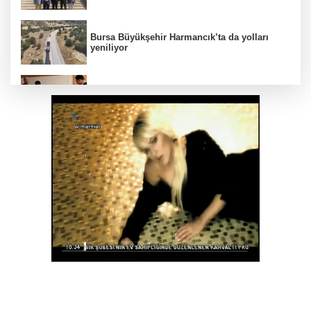
Bursa Büyükşehir Harmancık’ta da yolları
yeniliyor
Ağrı'da toplu sünnet şöleni
Avrupa Drama Buluşmaları gençleri İzmir’de
Osmangazi’de geleceğin yüzücüleri
sertifikalarını aldı
Minik Hazar Ali, ilk kez “anne” dedi