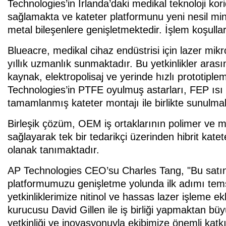
Technologies’in İrlanda’daki medikal teknoloji k
sağlamakta ve kateter platformunu yeni nesil mini
metal bileşenlere genişletmektedir. İşlem koşulla
Blueacre, medikal cihaz endüstrisi için lazer mikr
yıllık uzmanlık sunmaktadır. Bu yetkinlikler aras
kaynak, elektropolisaj ve yerinde hızlı prototipl
Technologies’in PTFE oyulmuş astarları, FEP ısı il
tamamlanmış kateter montajı ile birlikte sunulmak
Birleşik çözüm, OEM iş ortaklarının polimer ve m
sağlayarak tek bir tedarikçi üzerinden hibrit kate
olanak tanımaktadır.
AP Technologies CEO’su Charles Tang, "Bu satın a
platformumuzu genişletme yolunda ilk adımı tems
yetkinliklerimize nitinol ve hassas lazer işleme 
kurucusu David Gillen ile iş birliği yapmaktan 
yetkinliği ve inovasyonuyla ekibimize önemli katkı