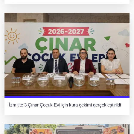
İzmit'te 3 Çınar Çocuk Evi için kura çekimi gerçekleştirildi