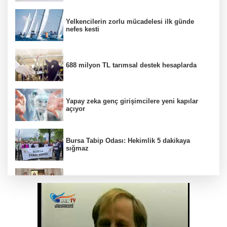
Yelkencilerin zorlu mücadelesi ilk günde
nefes kesti
688 milyon TL tarımsal destek hesaplarda
Yapay zeka genç girişimcilere yeni kapılar
açıyor
Bursa Tabip Odası: Hekimlik 5 dakikaya
sığmaz
Gebze’nin geleceği için Başkent'te güçlü
temaslar
Hakkari'de JİHA destekli operasyonda 253