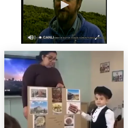
kilo esrar ele geçirildi
Keşan Kent Konseyi'nden muhtarlara nezaket
ziyareti
İstanbul Maltepe’de çocuklar kitapların renkli
dünyasında