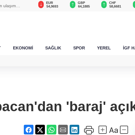
USD
EUR
GBP
CHF
n ulaşım
47,6885
54,9693
64,1885
58,6681
T
EKONOMİ
SAĞLIK
SPOR
YEREL
İGF 
bacan'dan 'baraj' açı