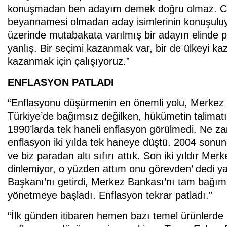
konuşmadan ben adayım demek doğru olmaz. Cu
beyannamesi olmadan aday isimlerinin konuşuluyor
üzerinde mutabakata varılmış bir adayın elinde 
yanlış. Bir seçimi kazanmak var, bir de ülkeyi k
kazanmak için çalışıyoruz.”
ENFLASYON PATLADI
“Enflasyonu düşürmenin en önemli yolu, Merkez 
Türkiye’de bağımsız değilken, hükümetin talimatı
1990’larda tek haneli enflasyon görülmedi. Ne z
enflasyon iki yılda tek haneye düştü. 2004 sonun
ve biz paradan altı sıfırı attık. Son iki yıldır Me
dinlemiyor, o yüzden attım onu görevden’ dedi 
Başkanı’nı getirdi, Merkez Bankası’nı tam bağımlı
yönetmeye başladı. Enflasyon tekrar patladı.”
“İlk günden itibaren hemen bazı temel ürünlerde