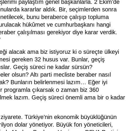
lerimi paylaştım genel başkanlarla. 2 Ekim’de
nularda kararlar aldık. Bir, seçimlerden sonra
önetilecek, bunu beraberce çalışıp topluma
a kurulacak hükûmet ve cumhurbaşkanı hangi
raber çalışılması gerekiyor diye karar verdik.
”
i alacak ama biz istiyoruz ki o süreçte ülkeyi
mesi gereken 32 husus var. Bunlar, geçiş
suslar. Geçiş süreci ne kadar sürsün?
ler olsun? Altı parti mecliste beraber nasıl
acak? Bunların belirlenmesi lazım… Eğer iyi
ir programla çıkarsak o zaman biz 360
bilmek lazım. Geçiş süreci önemli ama bir o kadar
i ziyarete. Türkiye’nin ekonomik büyüklüğünün
lyon dolar yönetiyor. Büyük fon yöneticileri,