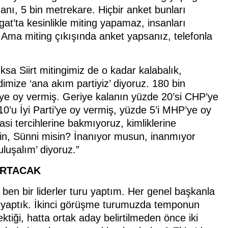
nı, 5 bin metrekare. Hiçbir anket bunları
at’ta kesinlikle miting yapamaz, insanları
. Ama miting çıkışında anket yapsanız, telefonla
sa Siirt mitingimiz de o kadar kalabalık,
imize ‘ana akım partiyiz’ diyoruz. 180 bin
ye oy vermiş. Geriye kalanın yüzde 20’si CHP’ye
0’u İyi Parti’ye oy vermiş, yüzde 5’i MHP’ye oy
si tercihlerine bakmıyoruz, kimliklerine
n, Sünni misin? İnanıyor musun, inanmıyor
uluşalım’ diyoruz.”
ARTACAK
 ben bir liderler turu yaptım. Her genel başkanla
 yaptık. İkinci görüşme turumuzda temponun
tiği, hatta ortak aday belirtilmeden önce iki