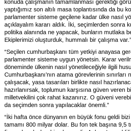
konuda çalışmanın tamamlanması gerektiği görüş
yaptığımız son altılı masa toplantısında da bu ko
parlamenter sisteme geçilene kadar ülke nasıl y
açıklayalım kararı aldık. İki, seçimlerden sonr
politika alanında ne yapacak, bunların mutlaka be
Ekiplerimizi oluşturduk, hummalı bir çalışma var.
“Seçilen cumhurbaşkanı tüm yetkiyi anayasa gereğ
parlamenter sisteme uygun yönetsin. Karar veril
döneminde ülkenin nasıl yönetileceğiyle ilgili hu
Cumhurbaşkanı’nın atama görevlerinin sınırları ne
çalışacak, yasa tasarıları birlikte nasıl hazırlan
hazırlanırsak, toplumun karşısına güven veren b
milletvekilini çok rahat kazanırız. O güveni vere
da seçimden sonra yapılacaklar önemli.”
“İki hafta önce dünyanın en büyük fonu geldi biz
tamamı 800 milyar dolar. Bu fon tek başına 9,5 tri