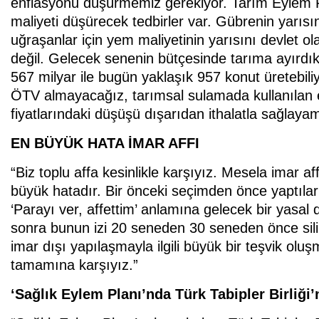
enflasyonu düşürmemiz gerekiyor. Tarım Eylem P
maliyeti düşürecek tedbirler var. Gübrenin yarısın
uğraşanlar için yem maliyetinin yarısını devlet o
değil. Gelecek senenin bütçesinde tarıma ayırdıkl
567 milyar ile bugün yaklaşık 957 konut üretebi
ÖTV almayacağız, tarımsal sulamada kullanılan el
fiyatlarındaki düşüşü dışarıdan ithalatla sağlaya
EN BÜYÜK HATA İMAR AFFI
“Biz toplu affa kesinlikle karşıyız. Mesela imar a
büyük hatadır. Bir önceki seçimden önce yaptıla
‘Parayı ver, affettim’ anlamına gelecek bir yasal 
sonra bunun izi 20 seneden 30 seneden önce sili
imar dışı yapılaşmayla ilgili büyük bir teşvik oluş
tamamına karşıyız.”
‘Sağlık Eylem Planı’nda Türk Tabipler Birliği’