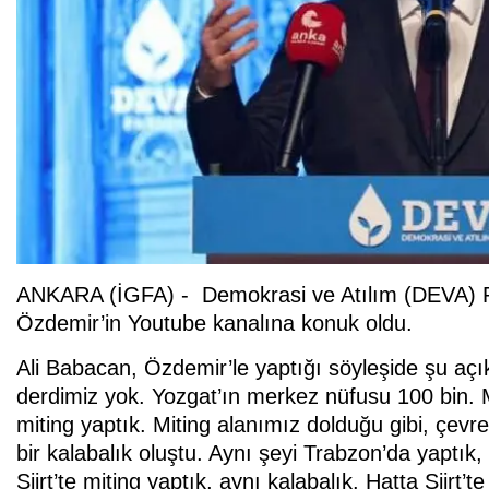
ANKARA (İGFA) - Demokrasi ve Atılım (DEVA) Pa
Özdemir’in Youtube kanalına konuk oldu.
Ali Babacan, Özdemir’le yaptığı söyleşide şu açı
derdimiz yok. Yozgat’ın merkez nüfusu 100 bin. M
miting yaptık. Miting alanımız dolduğu gibi, çev
bir kalabalık oluştu. Aynı şeyi Trabzon’da yaptık
Siirt’te miting yaptık, aynı kalabalık. Hatta Siirt