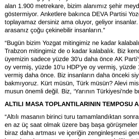
alan 1.900 metrekare, bizim alanımız şehir meyda
göstermiyor. Anketlere bakınca DEVA Partisi Yozg
toplayamaz dersiniz ama oluyor, geliyor insanlar
arasanız çoğu çekinebilir insanların.”
“Bugün bizim Yozgat mitingimiz ne kadar kalabalık
Trabzon mitingimiz de o kadar kalabalık. Biz kend
üyemizin sadece yüzde 30’u daha önce AK Parti’
oy vermiş, yüzde 10’u HDP’ye oy vermiş, yüzde 1
vermiş daha önce. Biz insanların daha önceki siya
bakmıyoruz. Kürt müsün, Türk müsün? Alevi misi
musun önemli değil. Biz, ‘Yarının Türkiyesi’nde b
ALTILI MASA TOPLANTILARININ TEMPOSU 
“Altılı masanın birinci turu tamamlandıktan sonra
en az üç saat olmak üzere baş başa görüşmeler
biraz daha artması ve içeriğin zenginleşmesi gerek