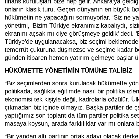
finans kuruluşları bize hep gelir. Ankara’ya gel
onların klasik turu. Geçen dünyanın en büyük üçü
hükûmetin ne yapacağını sormuyorlar. ‘Siz ne yap
yönetimi, ‘Bizim Türkiye ekranımız kapalıydı, sizi
ekranını açsak mı diye görüşmeye geldik’ dedi. ‘Eğ
Türkiye’de uygulanacaksa, biz seçimi beklemeden
temerrüt çukuruna düşmezse ve seçime kadar böy
günden itibaren hemen yatırım gelmeye başlar ü
HÜKÜMETTE YÖNETİMİN TÜMÜNE TALİBİZ
“Biz seçimlerden sonra kurulacak hükümette yöne
politikada, sağlıkta eğitimde nasıl bir politika izl
ekonomisi tek kişiyle değil, kadrolarla çözülür. Ülk
çıkmadan biz içinde olmayız. Başka partiler de 
yaptığımız son toplantıda tüm partiler politika s
masaya koysun, arada farklılıklar var mı onlara b
“Bir yandan altı partinin ortak adayı olacak derke