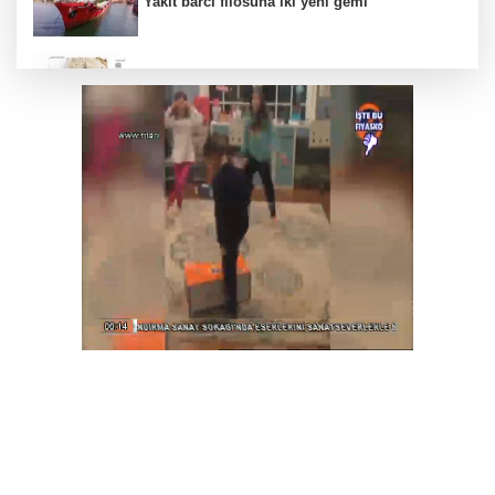
Yakıt barcı filosuna iki yeni gemi
Türk Tarih Kurumu’ndan tarihi içerikler tek
platformda
Türkiye ile Vietnam arasında 'hava'da yeni
dönem... Sefer kapasitesi artırıldı
Görevden uzaklaştırılan Utku Caner Çaykara
hakkında tahliye kararı
Fındık alım fiyatları açıklandı... Alımlar 24
Ağustos'ta başlıyor