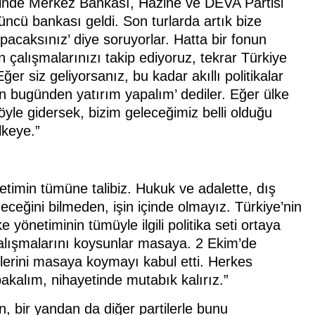
diğinde Merkez Bankası, Hazine ve DEVA Partisi
ncü bankası geldi. Son turlarda artık bize
acaksınız’ diye soruyorlar. Hatta bir fonun
n çalışmalarınızı takip ediyoruz, tekrar Türkiye
er siz geliyorsanız, bu kadar akıllı politikalar
 bugünden yatırım yapalım’ dediler. Eğer ülke
le gidersek, bizim geleceğimiz belli olduğu
lkeye.”
timin tümüne talibiz. Hukuk ve adalette, dış
eneceğini bilmeden, işin içinde olmayız. Türkiye’nin
e yönetiminin tümüyle ilgili politika seti ortaya
çalışmalarını koysunlar masaya. 2 Ekim’de
etlerini masaya koymayı kabul etti. Herkes
akalım, nihayetinde mutabık kalırız.”
n, bir yandan da diğer partilerle bunu