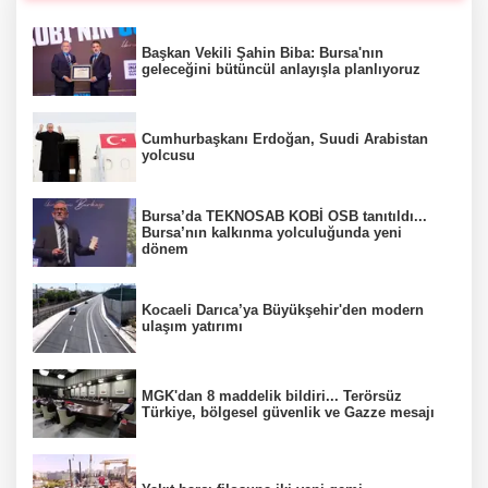
Başkan Vekili Şahin Biba: Bursa'nın
geleceğini bütüncül anlayışla planlıyoruz
Cumhurbaşkanı Erdoğan, Suudi Arabistan
yolcusu
Bursa’da TEKNOSAB KOBİ OSB tanıtıldı...
Bursa’nın kalkınma yolculuğunda yeni
dönem
Kocaeli Darıca’ya Büyükşehir'den modern
ulaşım yatırımı
MGK'dan 8 maddelik bildiri... Terörsüz
Türkiye, bölgesel güvenlik ve Gazze mesajı