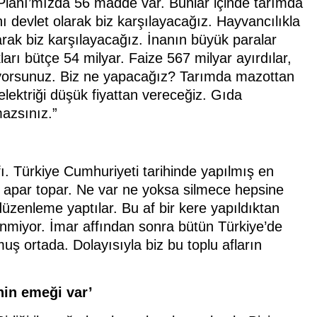
lanı’mızda 56 madde var. Bunlar içinde tarımda
ı devlet olarak biz karşılayacağız. Hayvancılıkla
larak biz karşılayacağız. İnanın büyük paralar
arı bütçe 54 milyar. Faize 567 milyar ayırdılar,
liyorsunuz. Biz ne yapacağız? Tarımda mazottan
ektriği düşük fiyattan vereceğiz. Gıda
mazsınız.”
ffı. Türkiye Cumhuriyeti tarihinde yapılmış en
r apar topar. Ne var ne yoksa silmece hepsine
düzenleme yaptılar. Bu af bir kere yapıldıktan
nmiyor. İmar affından sonra bütün Türkiye’de
muş ortada. Dolayısıyla biz bu toplu afların
nin emeği var’