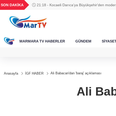
BGN
VND
GAU/TRY
BIST 100
SON DAKİKA
21:18 - Kocaeli Darıca’ya Büyükşehir'den moder
316
27,9743
0,0018
6.530,08
13.798,82
yatırımı
MARMARA TV HABERLER
GÜNDEM
SİYASE
Ali Babacan'dan 'baraj' açıklaması
Anasayfa
İGF HABER
Ali Ba