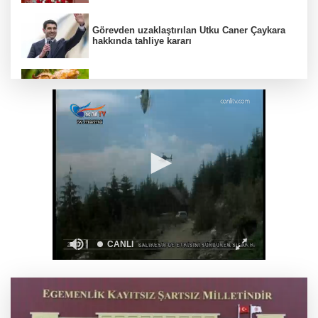
Görevden uzaklaştırılan Utku Caner Çaykara
hakkında tahliye kararı
Fındık alım fiyatları açıklandı... Alımlar 24
Ağustos'ta başlıyor
6 yıl önceki kaçak avın failleri tespit edildi! 5
yaban keçisi için ceza uygulandı
Carettalar yeni sezona hırslı başladı
Balıkesir'de Kepsut’a Kent Lokantası ve
altyapı desteği