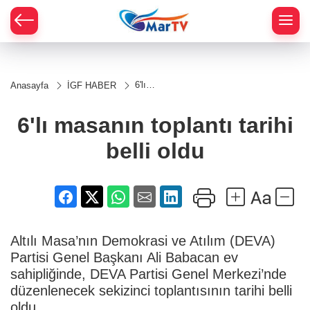
6'lı
Anasayfa
İGF HABER
masanın
toplantı
tarihi
6'lı masanın toplantı tarihi
belli
oldu
belli oldu
Altılı Masa’nın Demokrasi ve Atılım (DEVA)
Partisi Genel Başkanı Ali Babacan ev
sahipliğinde, DEVA Partisi Genel Merkezi’nde
düzenlenecek sekizinci toplantısının tarihi belli
oldu.