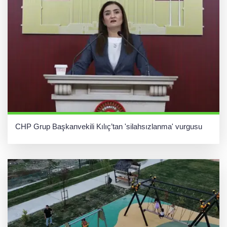
CHP Grup Başkanvekili Kılıç’tan 'silahsızlanma' vurgusu