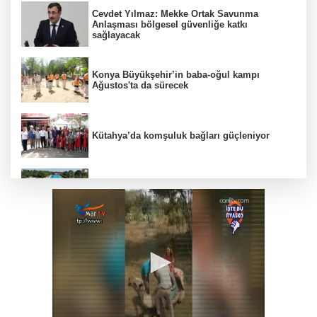
Cevdet Yılmaz: Mekke Ortak Savunma
Anlaşması bölgesel güvenliğe katkı
sağlayacak
Konya Büyükşehir’in baba-oğul kampı
Ağustos'ta da sürecek
Kütahya’da komşuluk bağları güçleniyor
Eskişehir'de Kentpark Yapay Plajı yeni
sezonda hizmete açıldı
Muğla Seydikemer’de yaralar hızla sarılıyor
İstanbul Maltepe'de ''İçimdeki Sahne
Atölyesi'' katılımcıları belgelerini aldı