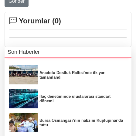
Gönder
Yorumlar (
0
)
Son Haberler
Anadolu Dostluk Rallisi'nde ilk yarı
tamamlandı
İlaç denetiminde uluslararası standart
dönemi
Bursa Osmangazi’nin nabzını Küplüpınar'da
tuttu