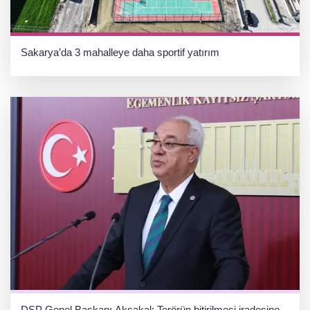
Sakarya’da 3 mahalleye daha sportif yatırım
DSP Genel Başkanı Aksakal: Terörün bitirilmesi iradesine