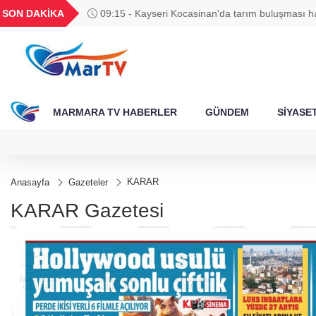
GEL
TND
BGN
VND
SON DAKİKA
09:15 - Kayseri Kocasinan'da tarım buluşması ha
24
18,2403
16,2350
27,9743
0,0018
MARMARA TV HABERLER
GÜNDEM
SİYASE
KARAR
Anasayfa
Gazeteler
KARAR Gazetesi