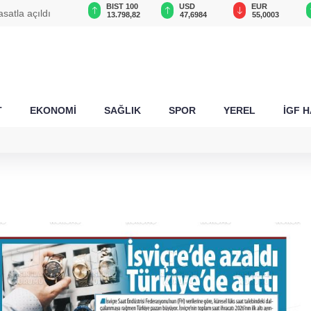
GAU/TRY
BIST 100
USD
EUR
satla açıldı
6.580,00
13.798,82
47,6984
55,0003
T
EKONOMİ
SAĞLIK
SPOR
YEREL
İGF 