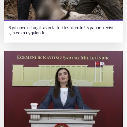
6 yıl önceki kaçak avın failleri tespit edildi! 5 yaban keçisi
için ceza uygulandı