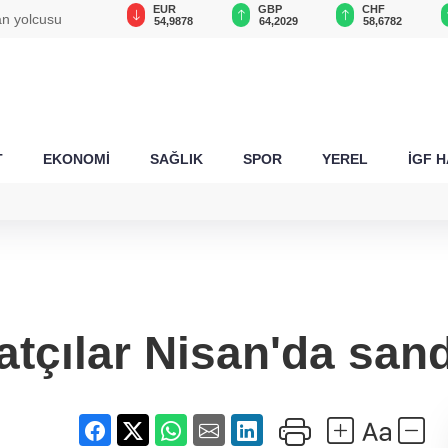
USD
EUR
GBP
CHF
n yolcusu
47,6879
54,9878
64,2029
58,6782
T
EKONOMİ
SAĞLIK
SPOR
YEREL
İGF 
atçılar Nisan'da san