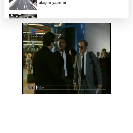
ulaşım yatırımı
MGK'dan 8 maddelik bildiri... Terörsüz
Türkiye, bölgesel güvenlik ve Gazze mesajı
Yakıt barcı filosuna iki yeni gemi
Türk Tarih Kurumu’ndan tarihi içerikler tek
platformda
Türkiye ile Vietnam arasında 'hava'da yeni
dönem... Sefer kapasitesi artırıldı