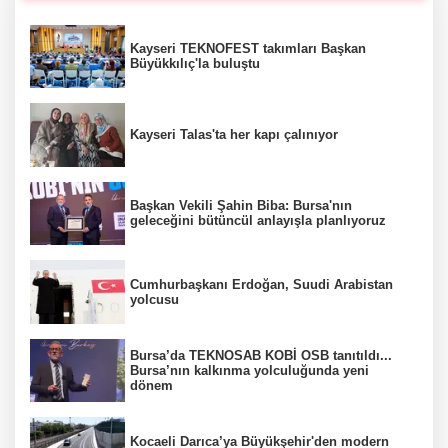
Kayseri TEKNOFEST takımları Başkan
Büyükkılıç'la buluştu
Kayseri Talas'ta her kapı çalınıyor
Başkan Vekili Şahin Biba: Bursa'nın
geleceğini bütüncül anlayışla planlıyoruz
Cumhurbaşkanı Erdoğan, Suudi Arabistan
yolcusu
Bursa’da TEKNOSAB KOBİ OSB tanıtıldı...
Bursa’nın kalkınma yolculuğunda yeni
dönem
Kocaeli Darıca’ya Büyükşehir'den modern