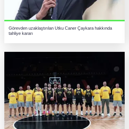
Görevden uzaklaştırılan Utku Caner Çaykara hakkında
tahliye kararı