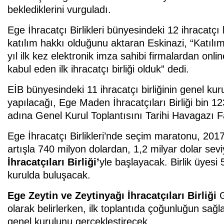
beklediklerini vurguladı.
Ege İhracatçı Birlikleri bünyesindeki 12 ihracatçı 
katılım hakkı olduğunu aktaran Eskinazi, “Katılım
yıl ilk kez elektronik imza sahibi firmalardan on
kabul eden ilk ihracatçı birliği olduk” dedi.
EİB bünyesindeki 11 ihracatçı birliğinin genel kurul
yapılacağı, Ege Maden İhracatçıları Birliği bin 1
adına Genel Kurul Toplantısını Tarihi Havagazı F
Ege İhracatçı Birlikleri’nde seçim maratonu, 2017
artışla 740 milyon dolardan, 1,2 milyar dolar sev
İhracatçıları Birliği’
yle başlayacak. Birlik üyesi
kurulda buluşacak.
Ege Zeytin ve Zeytinyağı İhracatçıları Birliği
G
olarak belirlerken, ilk toplantıda çoğunluğun s
genel kurulunu gerçekleştirecek.