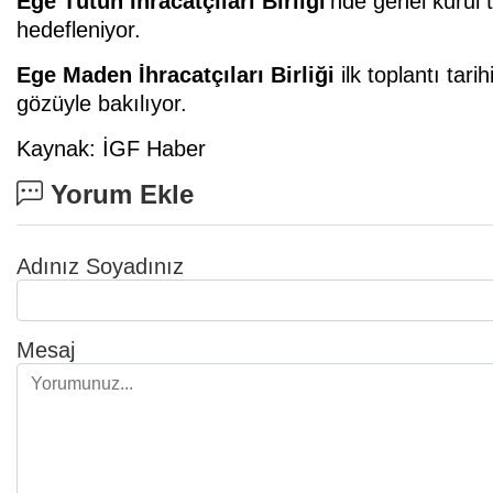
Ege Tütün İhracatçıları Birliği
’nde genel kurul 
hedefleniyor.
Ege Maden İhracatçıları Birliği
ilk toplantı ta
gözüyle bakılıyor.
Kaynak: İGF Haber
Yorum Ekle
Adınız Soyadınız
Mesaj