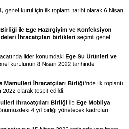
i,
genel kurul için ilk toplantı tarihi olarak 6 Nisan
Birliği
ile
Ege Hazırgiyim ve Konfeksiyon
eleri İhracatçıları birlikleri
seçimli genel
hracatında lider konumdaki
Ege Su Ürünleri ve
enel kurulunun 8 Nisan 2022 tarihinde
Mamulleri İhracatçıları Birliği’
nde ilk toplantı
n 2022 olarak tespit edildi.
eri İhracatçıları Birliği
ile
Ege Mobilya
önümüzdeki 4 yıl birliği yönetecek kadroları