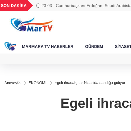
BGN
VND
GAU/TRY
BIST 100
SON DAKİKA
23:03 - Cumhurbaşkanı Erdoğan, Suudi Arabista
314
27,9743
0,0018
6.541,86
13.798,82
MARMARA TV HABERLER
GÜNDEM
SİYASE
Egeli ihracatçılar Nisan'da sandığa gidiyor
Anasayfa
EKONOMİ
Egeli ihrac