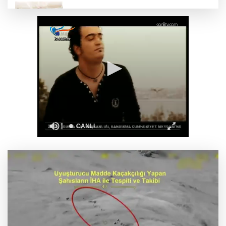
688 milyon TL tarımsal destek hesaplarda
Yapay zeka genç girişimcilere yeni kapılar
açıyor
Bursa Tabip Odası: Hekimlik 5 dakikaya
sığmaz
Gebze’nin geleceği için Başkent'te güçlü
temaslar