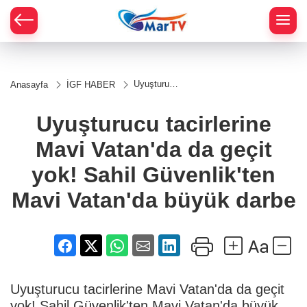
Uyuşturucu
Anasayfa
İGF HABER
tacirlerine
Mavi
Vatan'da da
Uyuşturucu tacirlerine
geçit yok!
Sahil
Mavi Vatan'da da geçit
Güvenlik'ten
Mavi
Vatan'da
yok! Sahil Güvenlik'ten
büyük darbe
Mavi Vatan'da büyük darbe
Uyuşturucu tacirlerine Mavi Vatan'da da geçit
yok! Sahil Güvenlik'ten Mavi Vatan'da büyük