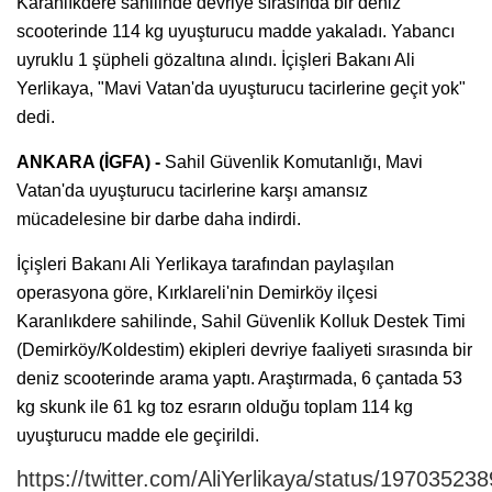
Karanlıkdere sahilinde devriye sırasında bir deniz
scooterinde 114 kg uyuşturucu madde yakaladı. Yabancı
uyruklu 1 şüpheli gözaltına alındı. İçişleri Bakanı Ali
Yerlikaya, "Mavi Vatan'da uyuşturucu tacirlerine geçit yok"
dedi.
ANKARA (İGFA) -
Sahil Güvenlik Komutanlığı, Mavi
Vatan'da uyuşturucu tacirlerine karşı amansız
mücadelesine bir darbe daha indirdi.
İçişleri Bakanı Ali Yerlikaya tarafından paylaşılan
operasyona göre, Kırklareli'nin Demirköy ilçesi
Karanlıkdere sahilinde, Sahil Güvenlik Kolluk Destek Timi
(Demirköy/Koldestim) ekipleri devriye faaliyeti sırasında bir
deniz scooterinde arama yaptı. Araştırmada, 6 çantada 53
kg skunk ile 61 kg toz esrarın olduğu toplam 114 kg
uyuşturucu madde ele geçirildi.
https://twitter.com/AliYerlikaya/status/1970352