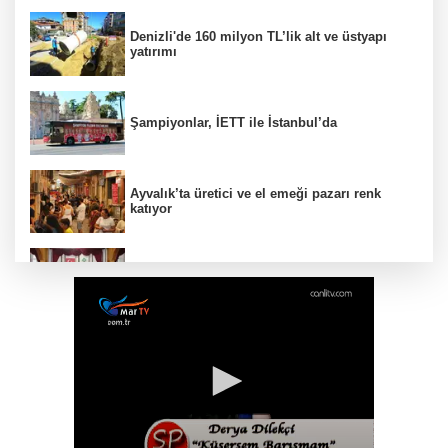
Denizli'de 160 milyon TL’lik alt ve üstyapı
yatırımı
Şampiyonlar, İETT ile İstanbul’da
Ayvalık’ta üretici ve el emeği pazarı renk
katıyor
DAĞDER ve BUMEV'den eğitim için güç
birliği
İpsala OSB'nin gelişimi için kritik ziyaret
Bursa Büyükşehir Harmancık’ta da yolları
yeniliyor