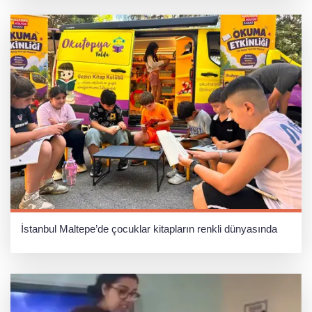
İstanbul Maltepe’de çocuklar kitapların renkli dünyasında