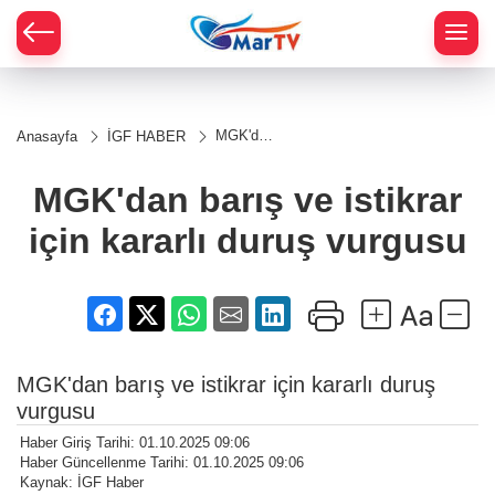
MGK'dan
Anasayfa
İGF HABER
barış ve
istikrar
için
MGK'dan barış ve istikrar
kararlı
duruş
için kararlı duruş vurgusu
vurgusu
MGK'dan barış ve istikrar için kararlı duruş
vurgusu
Haber Giriş Tarihi: 01.10.2025 09:06
Haber Güncellenme Tarihi: 01.10.2025 09:06
Kaynak: İGF Haber