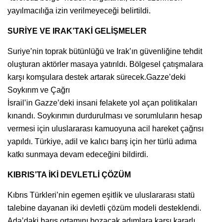
yayılmacılığa izin verilmeyeceği belirtildi.
SURİYE VE IRAK’TAKİ GELİŞMELER
Suriye’nin toprak bütünlüğü ve Irak’ın güvenliğine tehdit
oluşturan aktörler masaya yatırıldı. Bölgesel çatışmalara
karşı komşulara destek artarak sürecek.Gazze’deki
Soykırım ve Çağrı
İsrail’in Gazze’deki insani felakete yol açan politikaları
kınandı. Soykırımın durdurulması ve sorumluların hesap
vermesi için uluslararası kamuoyuna acil hareket çağrısı
yapıldı. Türkiye, adil ve kalıcı barış için her türlü adıma
katkı sunmaya devam edeceğini bildirdi.
KIBRIS’TA İKİ DEVLETLİ ÇÖZÜM
Kıbrıs Türkleri’nin egemen eşitlik ve uluslararası statü
talebine dayanan iki devletli çözüm modeli desteklendi.
Ada’daki barış ortamını bozacak adımlara karşı kararlı