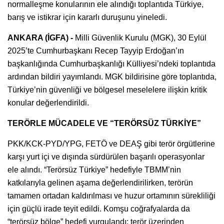
normalleşme konularının ele alındığı toplantıda Türkiye,
barış ve istikrar için kararlı duruşunu yineledi.
ANKARA (İGFA) -
Milli Güvenlik Kurulu (MGK), 30 Eylül
2025’te Cumhurbaşkanı Recep Tayyip Erdoğan’ın
başkanlığında Cumhurbaşkanlığı Külliyesi’ndeki toplantıda
ardından bildiri yayımlandı. MGK bildirisine göre toplantıda,
Türkiye’nin güvenliği ve bölgesel meselelere ilişkin kritik
konular değerlendirildi.
TERÖRLE MÜCADELE VE “TERÖRSÜZ TÜRKİYE”
PKK/KCK-PYD/YPG, FETÖ ve DEAŞ gibi terör örgütlerine
karşı yurt içi ve dışında sürdürülen başarılı operasyonlar
ele alındı. “Terörsüz Türkiye” hedefiyle TBMM’nin
katkılarıyla gelinen aşama değerlendirilirken, terörün
tamamen ortadan kaldırılması ve huzur ortamının sürekliliği
için güçlü irade teyit edildi. Komşu coğrafyalarda da
“terörsüz bölge” hedefi vurgulandı; terör üzerinden