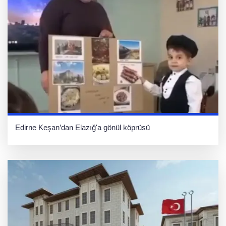
Edirne Keşan’dan Elazığ'a gönül köprüsü