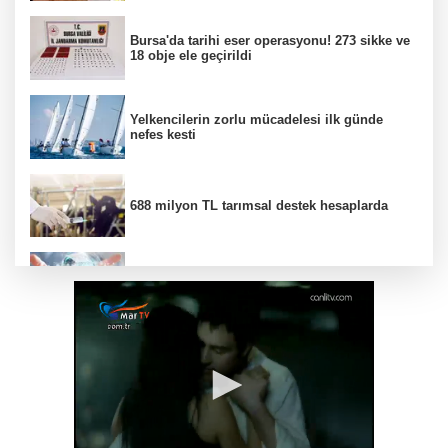
Bursa'da tarihi eser operasyonu! 273 sikke ve
18 obje ele geçirildi
Yelkencilerin zorlu mücadelesi ilk günde
nefes kesti
688 milyon TL tarımsal destek hesaplarda
Yapay zeka genç girişimcilere yeni kapılar
açıyor
Bursa Tabip Odası: Hekimlik 5 dakikaya
sığmaz
Gebze’nin geleceği için Başkent'te güçlü
temaslar