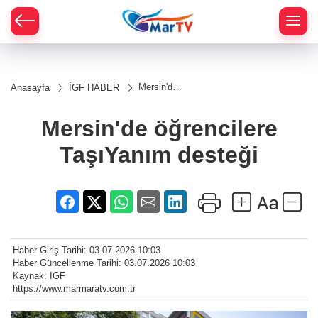
Mersin'de
Anasayfa
İGF HABER
öğrencilere
TaşıYanım
desteği
Mersin'de öğrencilere
TaşıYanım desteği
Haber Giriş Tarihi: 03.07.2026 10:03
Haber Güncellenme Tarihi: 03.07.2026 10:03
Kaynak: IGF
https://www.marmaratv.com.tr