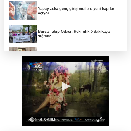
Yapay zeka genç girişimcilere yeni kapılar
açıyor
Bursa Tabip Odası: Hekimlik 5 dakikaya
sığmaz
Gebze’nin geleceği için Başkent'te güçlü
temaslar
Hakkari'de JİHA destekli operasyonda 253
kilo esrar ele geçirildi
Keşan Kent Konseyi'nden muhtarlara nezaket
ziyareti
İstanbul Maltepe’de çocuklar kitapların renkli
dünyasında