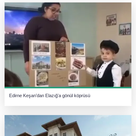
Edirne Keşan’dan Elazığ'a gönül köprüsü