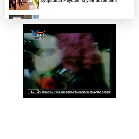
Eyüpsultan Meydanı'na yeni düzenleme
Terörsüz Türkiye yasa teklifi komisyondan
geçti
Muhtarlardan makarna yarışı
Siyasetçilere taş çıkartan Vali
Deniz ekosistemini koruyacak proje