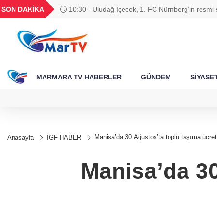
BGN
VND
GAU/TRY
BIST 100
SON DAKİKA
10:30 - Uludağ İçecek, 1. FC Nürnberg’in resmi
788
27,9743
0,0018
6.660,55
13.779,39
MARMARA TV HABERLER
GÜNDEM
SİYASE
Manisa’da 30 Ağustos’ta toplu taşıma ücret
Anasayfa
İGF HABER
Manisa’da 30