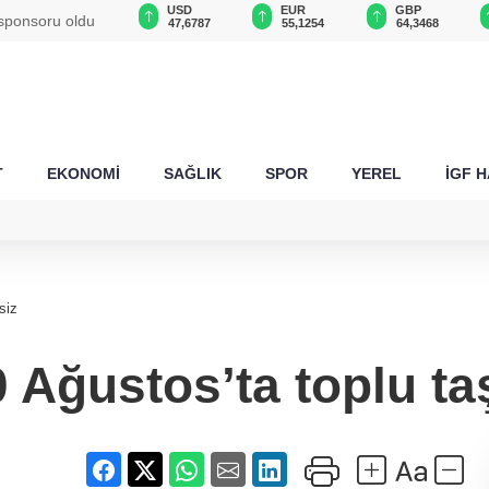
USD
EUR
GBP
CHF
 sponsoru oldu
47,6787
55,1254
64,3468
59,0083
T
EKONOMİ
SAĞLIK
SPOR
YEREL
İGF 
siz
 Ağustos’ta toplu ta