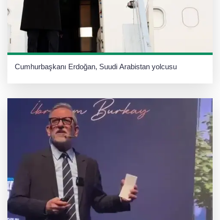
Cumhurbaşkanı Erdoğan, Suudi Arabistan yolcusu