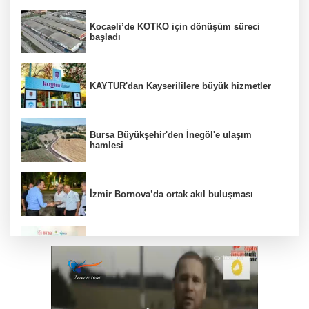
Kocaeli’de KOTKO için dönüşüm süreci
başladı
KAYTUR'dan Kayserililere büyük hizmetler
Bursa Büyükşehir'den İnegöl'e ulaşım
hamlesi
İzmir Bornova’da ortak akıl buluşması
Bursa Osmangazi’de istihdam buluşmalarıyla
iş imkanı
Mersin’de Engelsiz Yaşam Parkı’nda açık
hava sinema keyfi