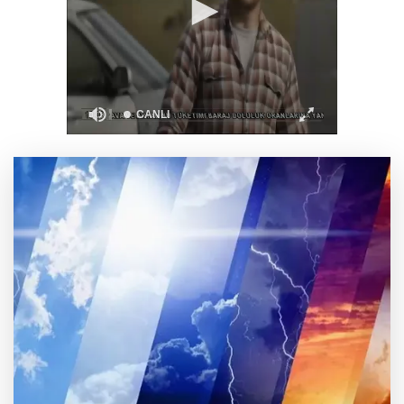
Kayseri Melikgazi'den yeni sosyal tesis
TÜGVA Kayseri, Memduh Büyükkılıç'ı ağırladı