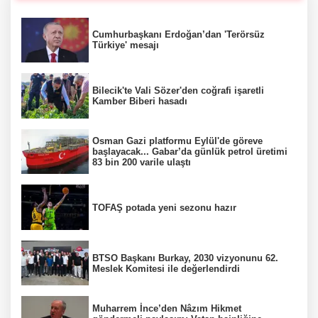
Cumhurbaşkanı Erdoğan’dan 'Terörsüz
Türkiye' mesajı
Bilecik'te Vali Sözer'den coğrafi işaretli
Kamber Biberi hasadı
Osman Gazi platformu Eylül'de göreve
başlayacak... Gabar’da günlük petrol üretimi
83 bin 200 varile ulaştı
TOFAŞ potada yeni sezonu hazır
BTSO Başkanı Burkay, 2030 vizyonunu 62.
Meslek Komitesi ile değerlendirdi
Muharrem İnce’den Nâzım Hikmet