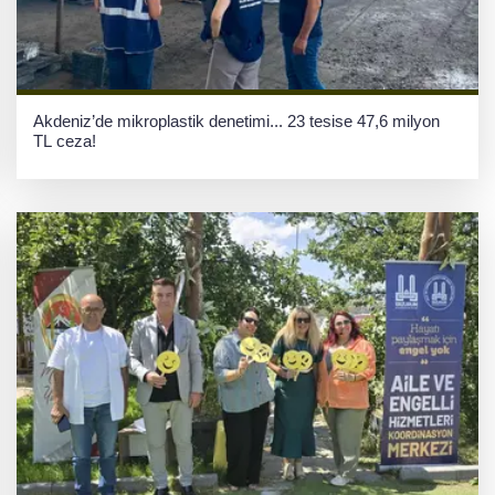
Akdeniz’de mikroplastik denetimi... 23 tesise 47,6 milyon
TL ceza!