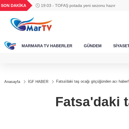
BGN
VND
GAU/TRY
BIST 100
SON DAKİKA
19:03 - TOFAŞ potada yeni sezonu hazır
427
28,0626
0,0018
6.528,35
13.703,13
MARMARA TV HABERLER
GÜNDEM
SİYASE
Fatsa'daki taş ocağı göçüğünden acı haber!
Anasayfa
İGF HABER
Fatsa'daki 