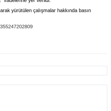
” ifadelerine yer verildi.
arak yürütülen çalışmalar hakkında basın
147355247202809