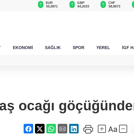
USD
EUR
GBP
CHF
47,5750
55,0871
64,2033
58,9673
T
EKONOMİ
SAĞLIK
SPOR
YEREL
İGF 
taş ocağı göçüğünde