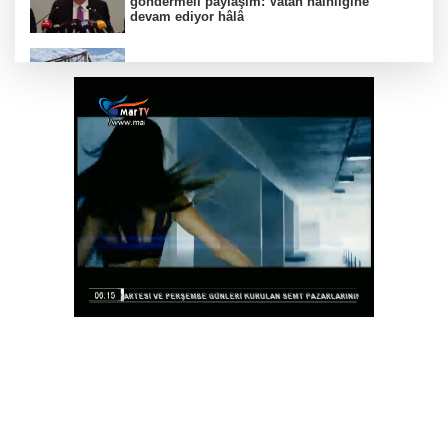
göndermeli paylaşım: Vatan hainliğine
devam ediyor hâlâ
Balıkesir’de kıyılar anlık takip ediliyor
“Bu Kampta Hayat Var” projesi özel bireylere
yaz tatili sunuyor
Trabzonspor'a büyük destek
Eskişehir'de kırsal mahallelere yeni su
depoları