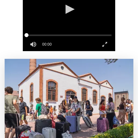
İpsala OSB'nin gelişimi için kritik ziyaret
Bursa Büyükşehir Harmancık’ta da yolları
yeniliyor
Ağrı'da toplu sünnet şöleni