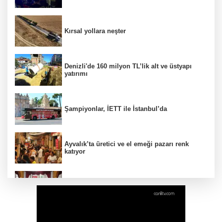
Kırsal yollara neşter
Denizli'de 160 milyon TL’lik alt ve üstyapı
yatırımı
Şampiyonlar, İETT ile İstanbul’da
Ayvalık’ta üretici ve el emeği pazarı renk
katıyor
DAĞDER ve BUMEV'den eğitim için güç
birliği