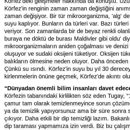
Körfez'deki gelişmeler hakkında da konuştu. Uzun
Körfez'in renginin zaman zaman değiştiğini anı
zaman değişiyor. Bir tür mikroorganizma, 'alg' ded
suyu kaplıyor. Bunların da türleri var. Bazı türleri
veriyor. Son zamanlarda bir de beyaz renkli olanl
buraya ne döktü de burası Maldivler gibi oldu' di
mikroorganizmaların aniden çoğalması ve denizi 
oluşuyor ve sudaki oksijeni tüketiyor. Oksijen t
balıkların ölmesine neden oluyor. Daha önceden ba
Çünkü su ısındı. Körfez'in suyu bu yıl 30 dereceye
kirlenmelerin önüne geçmek, Körfez'de akıntı oluş
“Dünyadan önemli bilim insanları davet edec
Körfezin tabanındaki kirlilikten söz eden Tugay, “1
çamur tam olarak temizlenmeyince sorun çözüme
ya da temizlik yapıyorsunuz ama bir süre sonra sağ
çıkıyor. Daha etkili bir dip temizliği lazım. Baka
dip taraması yapmamıza izin verdi. Biz bu çalışm