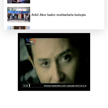
Arbil Akın kadın muhtarlarla buluştu
Antalya Konyaaltı’nın merkez ve yayla yolları
yenilenecek
Balıkesir Büyükşehir altyapıda hız kesmiyor
Antalya Büyükşehir zor gününde de
vatandaşın yanında
Kırgız Cumhuriyeti Antalya Başkonsolosu
Başkan Vekili Özdemir’i ziyaret etti