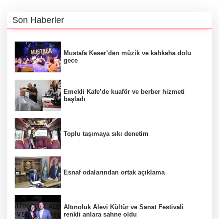
Son Haberler
Mustafa Keser’den müzik ve kahkaha dolu
gece
Emekli Kafe’de kuaför ve berber hizmeti
başladı
Toplu taşımaya sıkı denetim
Esnaf odalarından ortak açıklama
Altınoluk Alevi Kültür ve Sanat Festivali
renkli anlara sahne oldu