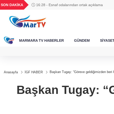
BGN
VND
GAU/TRY
BIST 100
SON DAKİKA
16:28 - Esnaf odalarından ortak açıklama
788
27,9743
0,0018
6.660,55
13.779,39
MARMARA TV HABERLER
GÜNDEM
SİYASE
Başkan Tugay: “Göreve geldiğimizden beri K
Anasayfa
İGF HABER
Başkan Tugay: “G