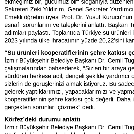
ekmeğimiz bir, gücümüz bir“ sloganıyla düzenlen
Sekreteri Zeki Yıldırım, Genel Sekreter Yardımcısı
Emekli öğretim üyesi Prof. Dr. Yusuf Kurucu'nun
esnafı sorunlarını ve taleplerini anlattı. Başkan 
adımları paylaştı. Toplantıda Türkiye su ürünleri 
2023 yılında ülke ihracatının yüzde 20,22’sini karşı
“Su ürünleri kooperatiflerinin şehre katkısı ç
İzmir Büyükşehir Belediye Başkanı Dr. Cemil Tuga
çalışmalarından bahsederek, “Sizleri bir araya get
sürdüren herkese adil, dengeli şekilde yardımcı ol
sizlerin de görüşlerinizi almak istiyoruz. Bu sad
gelerek yaptıklarımızı, yapacaklarımızı ve yapma
kooperatiflerinin şehre katkısı çok değerli. Daha i
gerçekten sorunları çözmek” dedi.
Körfez’deki durumu anlattı
İzmir Büyükşehir Belediye Başkanı Dr. Cemil Tug