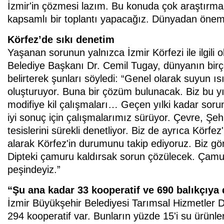
İzmir'in çözmesi lazım. Bu konuda çok araştırma y
kapsamlı bir toplantı yapacağız. Dünyadan önemli
Körfez’de sıkı denetim
Yaşanan sorunun yalnızca İzmir Körfezi ile ilgili
Belediye Başkanı Dr. Cemil Tugay, dünyanın birç
belirterek şunları söyledi: “Genel olarak suyun ı
oluşturuyor. Buna bir çözüm bulunacak. Biz bu yı
modifiye kil çalışmaları… Geçen yılki kadar so
iyi sonuç için çalışmalarımız sürüyor. Çevre, Şehir
tesislerini sürekli denetliyor. Biz de ayrıca Körf
alarak Körfez'in durumunu takip ediyoruz. Biz gör
Dipteki çamuru kaldırsak sorun çözülecek. Çamur
peşindeyiz.”
“Şu ana kadar 33 kooperatif ve 690 balıkçıya 
İzmir Büyükşehir Belediyesi Tarımsal Hizmetler 
294 kooperatif var. Bunların yüzde 15'i su ürünler