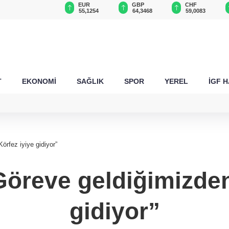
USD
EUR
GBP
CHF
47,6787
55,1254
64,3468
59,0083
T
EKONOMİ
SAĞLIK
SPOR
YEREL
İGF 
örfez iyiye gidiyor”
öreve geldiğimizden 
gidiyor”