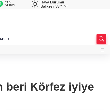
Hava Durumu
CAD
RUB
AED
AUD
D
34,1883
0,5822
12,9805
33,6898
7
Balıkesir
33 °
HABER
beri Körfez iyiye