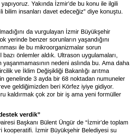
apıyoruz. Yakında İzmir'de bu konu ile ilgili
 bilim insanları davet edeceğiz” diye konuştu.
 olmadığını da vurgulayan İzmir Büyükşehir
ok yerinde benzer sorunların yaşandığını
sınması ile bu mikroorganizmalar sorun
l bazı önlemler aldık. Ultrason uygulamaları,
run yaşanmamasının nedeni aslında bu. Ama daha
cilik ve İklim Değişikliği Bakanlığı arıtma
ez'in genelinde 3 ayda bir 68 noktadan numuneler
eve geldiğimizden beri Körfez iyiye gidiyor.
u kaldırmak çok zor bir iş ama yeni formüller
destek verdik”
Dairesi Başkanı Bülent Üngür de “İzmir'de toplam
i kooperatifi. İzmir Büyükşehir Belediyesi su