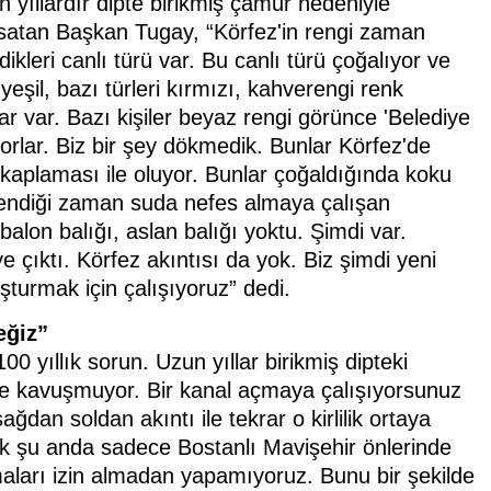
 yıllardır dipte birikmiş çamur nedeniyle
msatan Başkan Tugay, “Körfez'in rengi zaman
ikleri canlı türü var. Bu canlı türü çoğalıyor ve
 yeşil, bazı türleri kırmızı, kahverengi renk
ar var. Bazı kişiler beyaz rengi görünce 'Belediye
yorlar. Biz bir şey dökmedik. Bunlar Körfez'de
kaplaması ile oluyor. Bunlar çoğaldığında koku
ükendiği zaman suda nefes almaya çalışan
lon balığı, aslan balığı yoktu. Şimdi var.
 çıktı. Körfez akıntısı da yok. Biz şimdi yeni
turmak için çalışıyoruz” dedi.
eğiz”
00 yıllık sorun. Uzun yıllar birikmiş dipteki
 kavuşmuyor. Bir kanal açmaya çalışıyorsunuz
dan soldan akıntı ile tekrar o kirlilik ortaya
nlık şu anda sadece Bostanlı Mavişehir önlerinde
aları izin almadan yapamıyoruz. Bunu bir şekilde